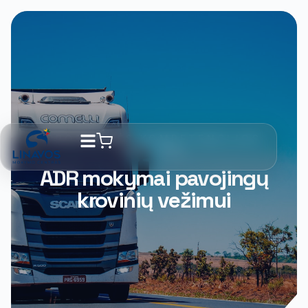
PROFESINĖS KOMPETENCIJOS
MOKYMAI
ADR mokymai pavojingų
krovinių vežimui