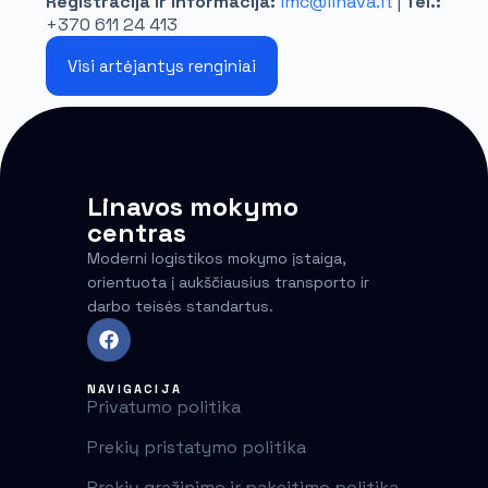
Registracija ir informacija:
lmc@linava.lt
|
Tel.:
+370 611 24 413
Visi artėjantys renginiai
Linavos mokymo
centras
Moderni logistikos mokymo įstaiga,
orientuota į aukščiausius transporto ir
darbo teisės standartus.
NAVIGACIJA
Privatumo politika
Prekių pristatymo politika
Prekių grąžinimo ir pakeitimo politika