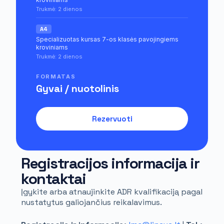
Trukmė: 2 dienos
A4
Specializuotas kursas 7-os klasės pavojingiems
kroviniams
Trukmė: 2 dienos
FORMATAS
Gyvai / nuotolinis
Rezervuoti
Registracijos informacija ir
kontaktai
Įgykite arba atnaujinkite ADR kvalifikaciją pagal
nustatytus galiojančius reikalavimus.