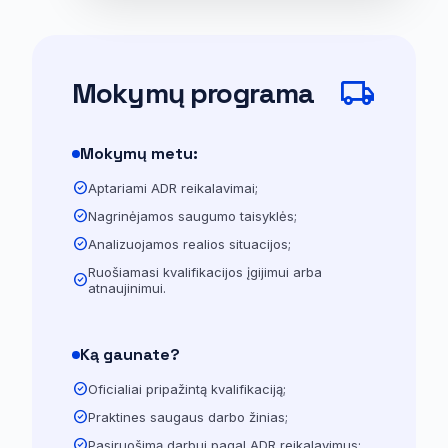
local_shipping
Mokymų programa
Mokymų metu:
check_circle
Aptariami ADR reikalavimai;
check_circle
Nagrinėjamos saugumo taisyklės;
check_circle
Analizuojamos realios situacijos;
Ruošiamasi kvalifikacijos įgijimui arba
check_circle
atnaujinimui.
Ką gaunate?
check_circle
Oficialiai pripažintą kvalifikaciją;
check_circle
Praktines saugaus darbo žinias;
check_circle
Pasiruošimą darbui pagal ADR reikalavimus;