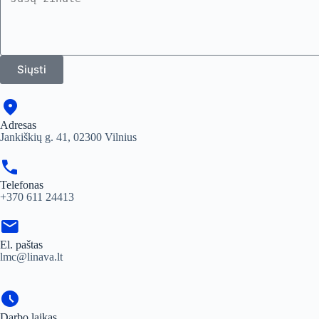
Siųsti
location_on
Adresas
Jankiškių g. 41, 02300 Vilnius
call
Telefonas
+370 611 24413
mail
El. paštas
lmc@linava.lt
schedule
Darbo laikas