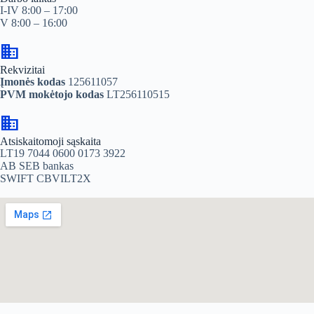
I-IV 8:00 – 17:00
V 8:00 – 16:00
domain
Rekvizitai
Įmonės kodas
125611057
PVM mokėtojo kodas
LT256110515
domain
Atsiskaitomoji sąskaita
LT19 7044 0600 0173 3922
AB SEB bankas
SWIFT CBVILT2X