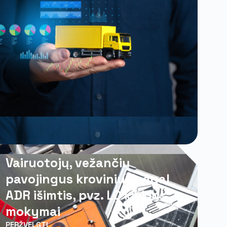
Vairuotojų, vežančių
pavojingus krovinius pagal
ADR išimtis, pvz. LQ kiekius,
mokymai
PERŽVELGTI