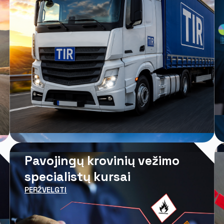
Pavojingų krovinių vežimo
specialistų kursai
PERŽVELGTI