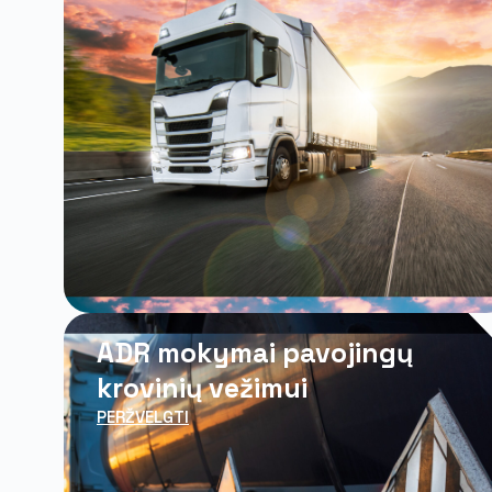
ADR mokymai pavojingų
krovinių vežimui
PERŽVELGTI