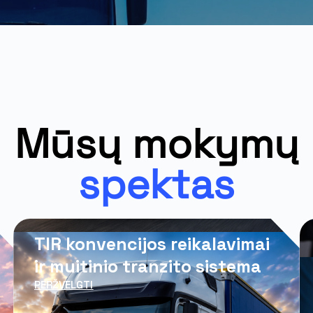
Mūsų mokymų
spektas
TIR konvencijos reikalavimai
ir muitinio tranzito sistema
PERŽVELGTI