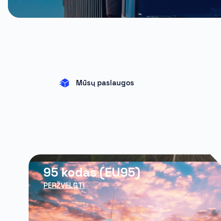
Mūsų paslaugos
95 kodas (EU95)
PERŽVELGTI