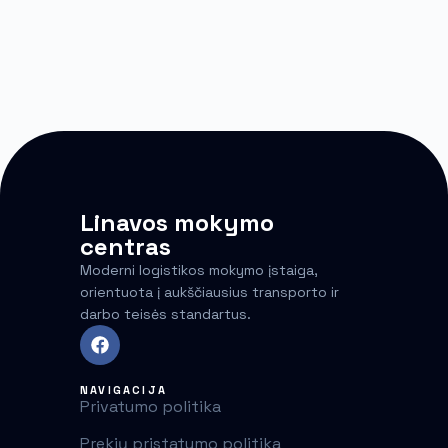
Linavos mokymo
centras
Moderni logistikos mokymo įstaiga,
orientuota į aukščiausius transporto ir
darbo teisės standartus.
NAVIGACIJA
Privatumo politika
Prekių pristatymo politika