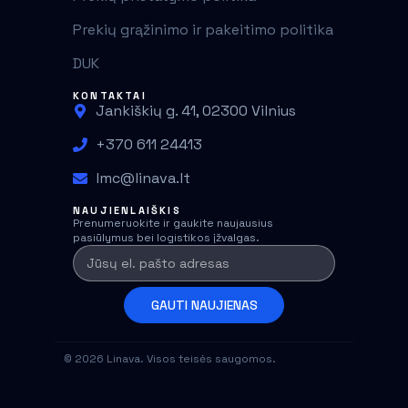
Prekių grąžinimo ir pakeitimo politika
DUK
KONTAKTAI
Jankiškių g. 41, 02300 Vilnius
+370 611 24413
lmc@linava.lt
NAUJIENLAIŠKIS
Prenumeruokite ir gaukite naujausius
pasiūlymus bei logistikos įžvalgas.
GAUTI NAUJIENAS
© 2026 Linava. Visos teisės saugomos.