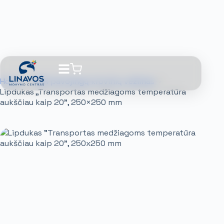
Home
ADR pavojingų krovinių vežimas
Lipdukas „Transportas medžiagoms temperatūra
aukščiau kaip 20”, 250×250 mm