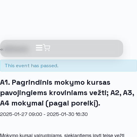
« All Events
This event has passed.
A1. Pagrindinis mokymo kursas
pavojingiems kroviniams vežti; A2, A3,
A4 mokymai (pagal poreikį).
2025-01-27 09:00
-
2025-01-30 16:30
Mokymo kursai vairuotojams, siekiantiems įgyti teisę vežti