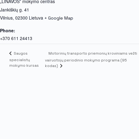
„LINAVOS” mokymo centras
Jankiškių g. 41
Vilnius
,
02300
Lietuva
+ Google Map
Phone:
+370 611 24413
Motorinių transporto priemonių kroviniams vežti
Saugos
specialistų
vairuotojų periodinio mokymo programa (95
mokymo kursas
kodas)