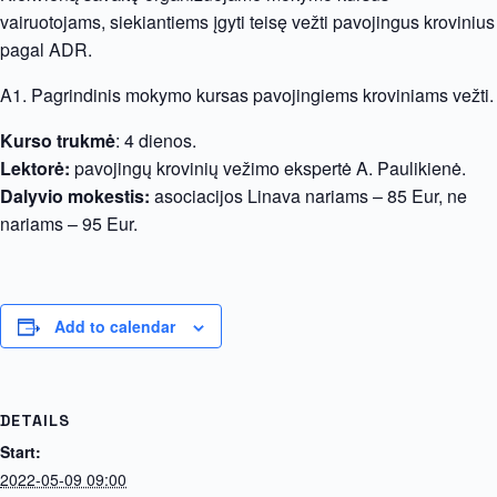
vairuotojams, siekiantiems įgyti teisę vežti pavojingus krovinius
pagal ADR.
A1. Pagrindinis mokymo kursas pavojingiems kroviniams vežti.
Kurso trukmė
: 4 dienos.
Lektorė:
pavojingų krovinių vežimo ekspertė A. Paulikienė.
Dalyvio mokestis:
asociacijos Linava nariams – 85 Eur, ne
nariams – 95 Eur.
Add to calendar
DETAILS
Start:
2022-05-09 09:00