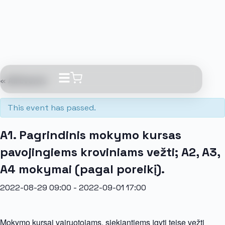
« All Events
This event has passed.
A1. Pagrindinis mokymo kursas
pavojingiems kroviniams vežti; A2, A3,
A4 mokymai (pagal poreikį).
2022-08-29 09:00
-
2022-09-01 17:00
Mokymo kursai vairuotojams, siekiantiems įgyti teisę vežti