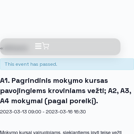
« All Events
This event has passed.
A1. Pagrindinis mokymo kursas
pavojingiems kroviniams vežti; A2, A3,
A4 mokymai (pagal poreikį).
2023-03-13 09:00
-
2023-03-16 16:30
Mokymo kursai vairuotojams, siekiantiems įgyti teisę vežti