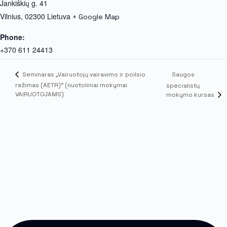
Jankiškių g. 41
Vilnius
,
02300
Lietuva
+ Google Map
Phone:
+370 611 24413
Saugos
Seminaras „Vairuotojų vairavimo ir poilsio
režimas (AETR)“ (nuotoliniai mokymai
specialistų
VAIRUOTOJAMS)
mokymo kursas