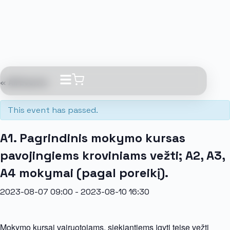
« All Events
This event has passed.
A1. Pagrindinis mokymo kursas
pavojingiems kroviniams vežti; A2, A3,
A4 mokymai (pagal poreikį).
2023-08-07 09:00
-
2023-08-10 16:30
Mokymo kursai vairuotojams, siekiantiems įgyti teisę vežti