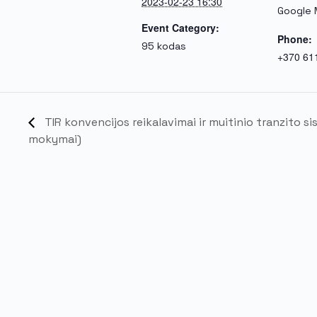
2023-02-23 16:30
Google
Event Category:
Phone:
95 kodas
+370 61
TIR konvencijos reikalavimai ir muitinio tranzito si
mokymai)