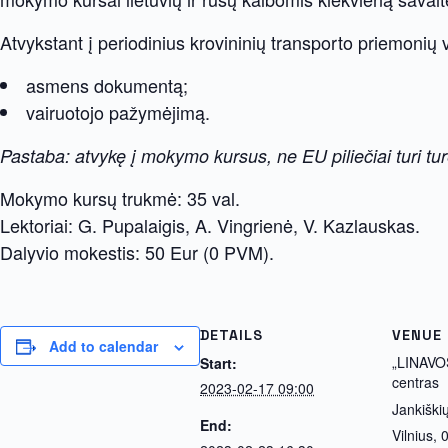
Atvykstant į periodinius krovininių transporto priemonių v
asmens dokumentą;
vairuotojo pažymėjimą.
Pastaba: atvykę į mokymo kursus, ne EU piliečiai turi turė
Mokymo kursų trukmė: 35 val.
Lektoriai: G. Pupalaigis, A. Vingrienė, V. Kazlauskas.
Dalyvio mokestis: 50 Eur (0 PVM).
DETAILS
VENUE
Add to calendar
„LINAVO
Start:
centras
2023-02-17 09:00
Jankiški
End:
Vilnius
,