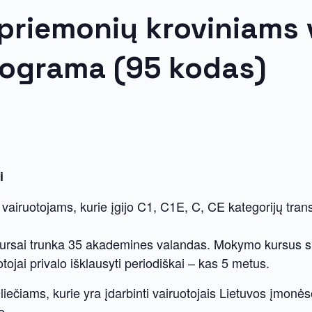
priemonių kroviniams v
rograma (95 kodas)
i
o vairuotojams, kurie įgijo C1, C1E, C, CE kategorijų tra
kursai trunka 35 akademines valandas. Mokymo kursus suda
ojai privalo išklausyti periodiškai – kas 5 metus.
iliečiams, kurie yra įdarbinti vairuotojais Lietuvos įmo
ę.