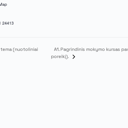
 Map
1 24413
A1. Pagrindinis mokymo kursas pav
stema (nuotoliniai
poreikį).