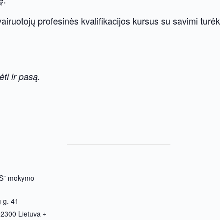
airuotojų profesinės kvalifikacijos kursus su savimi turėk
ti ir pasą.
S” mokymo
ų g. 41
02300
Lietuva
+