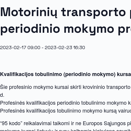
Motorinių transporto 
periodinio mokymo p
2023-02-17 09:00
-
2023-02-23 16:30
Kvalifikacijos tobulinimo (periodinio mokymo) kursa
Šie profesinio mokymo kursai skirti krovininio transport
d.
Profesinės kvalifikacijos periodinio tobulinimo mokymo 
Profesinės kvalifikacijos tobulinimo mokymo kursą vairuot
“95 kodo” reikalavimai taikomi ir ne Europos Sąjungos p
mokymo kursai lietuvių ir rusų kalbomis kiekvieną savait