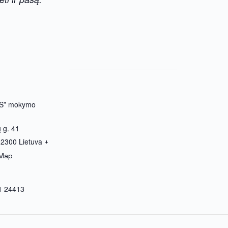
S” mokymo
ų g. 41
02300
Lietuva
+
 Map
1 24413