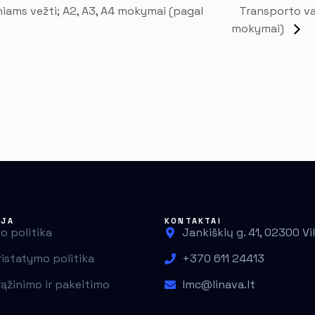
Transporto va
iams vežti; A2, A3, A4 mokymai (pagal
mokymai)
IJA
KONTAKTAI
o politika
Jankiškių g. 41, 02300 Vi
ristatymo politika
+370 611 24413
rąžinimo ir pakeitimo
lmc@linava.lt