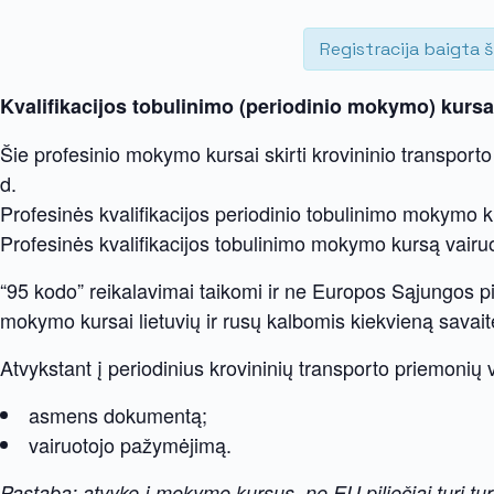
Registracija baigta š
Kvalifikacijos tobulinimo (periodinio mokymo) kursa
Šie profesinio mokymo kursai skirti krovininio transport
d.
Profesinės kvalifikacijos periodinio tobulinimo mokymo 
Profesinės kvalifikacijos tobulinimo mokymo kursą vairuot
“95 kodo” reikalavimai taikomi ir ne Europos Sąjungos p
mokymo kursai lietuvių ir rusų kalbomis kiekvieną savait
Atvykstant į periodinius krovininių transporto priemonių v
asmens dokumentą;
vairuotojo pažymėjimą.
Pastaba: atvykę į mokymo kursus, ne EU piliečiai turi turė