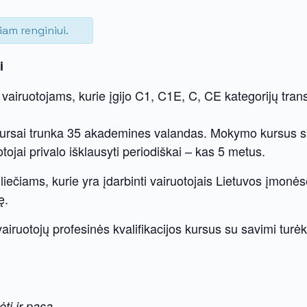
iam renginiui.
i
o vairuotojams, kurie įgijo C1, C1E, C, CE kategorijų tra
kursai trunka 35 akademines valandas. Mokymo kursus suda
ojai privalo išklausyti periodiškai – kas 5 metus.
iliečiams, kurie yra įdarbinti vairuotojais Lietuvos įmo
ę.
airuotojų profesinės kvalifikacijos kursus su savimi turėk
ti ir pasą.