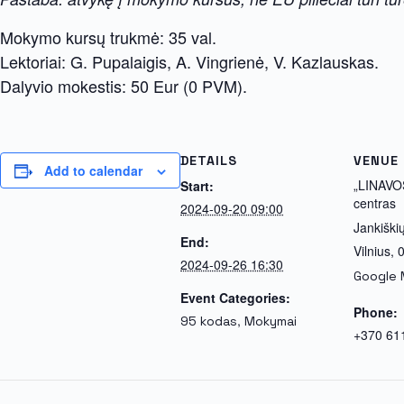
Mokymo kursų trukmė: 35 val.
Lektoriai: G. Pupalaigis, A. Vingrienė, V. Kazlauskas.
Dalyvio mokestis: 50 Eur (0 PVM).
DETAILS
VENUE
Add to calendar
„LINAVO
Start:
centras
2024-09-20 09:00
Jankiški
End:
Vilnius
,
2024-09-26 16:30
Google
Event Categories:
Phone:
,
95 kodas
Mokymai
+370 61