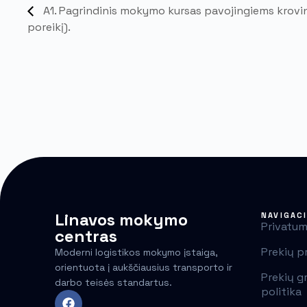
A1. Pagrindinis mokymo kursas pavojingiems krovin
poreikį).
Linavos mokymo
NAVIGAC
Privatum
centras
Prekių p
Moderni logistikos mokymo įstaiga,
orientuota į aukščiausius transporto ir
Prekių g
darbo teisės standartus.
politika