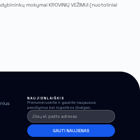
dybininkų mokymai KROVINIŲ VEŽIMUI (nuotoliniai
NAUJIENLAIŠKIS
lnius
Prenumeruokite ir gaukite naujausius
pasiūlymus bei logistikos įžvalgas.
GAUTI NAUJIENAS