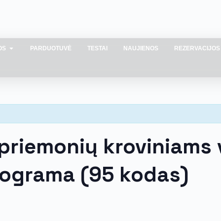
OS
PARDUOTUVĖ
TESTAI
NAUJIENOS
REZERVACIJOS
priemonių kroviniams v
rograma (95 kodas)