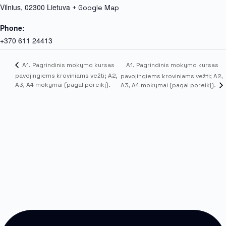
Vilnius
,
02300
Lietuva
+ Google Map
Phone:
+370 611 24413
A1. Pagrindinis mokymo kursas
A1. Pagrindinis mokymo kursas
pavojingiems kroviniams vežti; A2,
pavojingiems kroviniams vežti; A2,
A3, A4 mokymai (pagal poreikį).
A3, A4 mokymai (pagal poreikį).