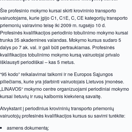
Šie profesinio mokymo kursai skirti krovininio transporto
vairuotojams, kurie įgijo C1, C1E, C, CE kategorijų transporto
priemonių vairavimo teisę iki 2009 m. rugsėjo 10 d.
Profesinės kvalifikacijos periodinio tobulinimo mokymo kursai
trunka 35 akademines valandas. Mokymo kursus sudaro 5
dalys po 7 ak. val. ir gali būti pertraukiamas. Profesinės
kvalifikacijos tobulinimo mokymo kursą vairuotojai privalo
išklausyti periodiškai – kas 5 metus.
“95 kodo” reikalavimai taikomi ir ne Europos Sąjungos
piliečiams, kurie yra įdarbinti vairuotojais Lietuvos įmonėse.
„LINAVOS“ mokymo centre organizuojami periodiniai mokymo
kursai lietuvių ir rusų kalbomis kiekvieną savaitę.
Atvykstant į periodinius krovininių transporto priemonių
vairuotojų profesinės kvalifikacijos kursus su savimi turėkite:
asmens dokumentą;