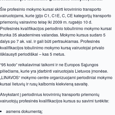
Šie profesinio mokymo kursai skirti krovininio transporto
vairuotojams, kurie įgijo C1, C1E, C, CE kategorijų transporto
priemonių vairavimo teisę iki 2009 m. rugsėjo 10 d.
Profesinės kvalifikacijos periodinio tobulinimo mokymo kursai
trunka 35 akademines valandas. Mokymo kursus sudaro 5
dalys po 7 ak. val. ir gali būti pertraukiamas. Profesinės
kvalifikacijos tobulinimo mokymo kursą vairuotojai privalo
išklausyti periodiškai – kas 5 metus.
“95 kodo” reikalavimai taikomi ir ne Europos Sąjungos
piliečiams, kurie yra įdarbinti vairuotojais Lietuvos įmonėse.
„LINAVOS“ mokymo centre organizuojami periodiniai mokymo
kursai lietuvių ir rusų kalbomis kiekvieną savaitę.
Atvykstant į periodinius krovininių transporto priemonių
vairuotojų profesinės kvalifikacijos kursus su savimi turėkite:
asmens dokumentą;