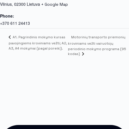
Vilnius
,
02300
Lietuva
+ Google Map
Phone:
+370 611 24413
Motorinių transporto priemonių
A1. Pagrindinis mokymo kursas
pavojingiems kroviniams vežti; A2,
kroviniams vežti vairuotojų
A3, A4 mokymai (pagal poreikį).
periodinio mokymo programa (95
kodas)