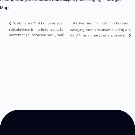
Map
A1. Pagrindinis mokymo kursas
Webinaras “TIR konvencijos
reikalavimai ir muitinio tranzito
pavojingiems kroviniams vežti; A2,
sistema” (nuotoliniai mokymai)
A3, A4 mokymai (pagal poreikį).