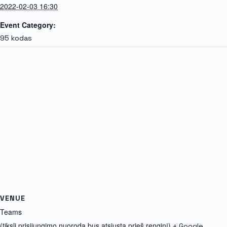
2022-02-03 16:30
Event Category:
95 kodas
VENUE
Teams
(tiksli prisijungimo nuoroda bus atsiųsta prieš renginį)
+ Google