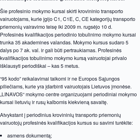
Šie profesinio mokymo kursai skirti krovininio transporto
vairuotojams, kurie įgijo C1, C1E, C, CE kategorijų transporto
priemonių vairavimo teisę iki 2009 m. rugsėjo 10 d.
Profesinės kvalifikacijos periodinio tobulinimo mokymo kursai
trunka 35 akademines valandas. Mokymo kursus sudaro 5
dalys po 7 ak. val. ir gali būti pertraukiamas. Profesinės
kvalifikacijos tobulinimo mokymo kursą vairuotojai privalo
išklausyti periodiškai – kas 5 metus.
“95 kodo” reikalavimai taikomi ir ne Europos Sąjungos
piliečiams, kurie yra įdarbinti vairuotojais Lietuvos įmonėse.
„LINAVOS“ mokymo centre organizuojami periodiniai mokymo
kursai lietuvių ir rusų kalbomis kiekvieną savaitę.
Atvykstant į periodinius krovininių transporto priemonių
vairuotojų profesinės kvalifikacijos kursus su savimi turėkite:
asmens dokumentą;