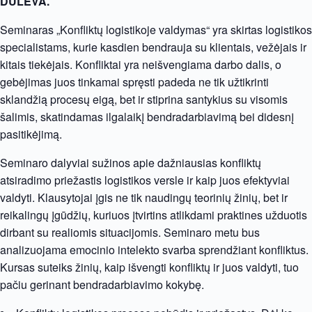
DULEVA.
Seminaras „Konfliktų logistikoje valdymas“ yra skirtas logistikos
specialistams, kurie kasdien bendrauja su klientais, vežėjais ir
kitais tiekėjais. Konfliktai yra neišvengiama darbo dalis, o
gebėjimas juos tinkamai spręsti padeda ne tik užtikrinti
sklandžią procesų eigą, bet ir stiprina santykius su visomis
šalimis, skatindamas ilgalaikį bendradarbiavimą bei didesnį
pasitikėjimą.
Seminaro dalyviai sužinos apie dažniausias konfliktų
atsiradimo priežastis logistikos versle ir kaip juos efektyviai
valdyti. Klausytojai įgis ne tik naudingų teorinių žinių, bet ir
reikalingų įgūdžių, kuriuos įtvirtins atlikdami praktines užduotis
dirbant su realiomis situacijomis. Seminaro metu bus
analizuojama emocinio intelekto svarba sprendžiant konfliktus.
Kursas suteiks žinių, kaip išvengti konfliktų ir juos valdyti, tuo
pačiu gerinant bendradarbiavimo kokybę.