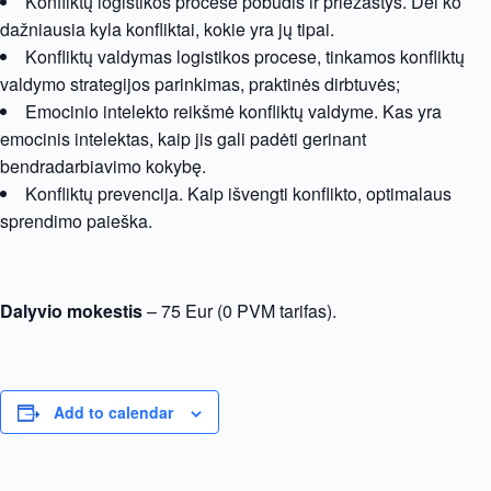
Konfliktų logistikos procese pobūdis ir priežastys. Dėl ko
dažniausia kyla konfliktai, kokie yra jų tipai.
Konfliktų valdymas logistikos procese, tinkamos konfliktų
valdymo strategijos parinkimas, praktinės dirbtuvės;
Emocinio intelekto reikšmė konfliktų valdyme. Kas yra
emocinis intelektas, kaip jis gali padėti gerinant
bendradarbiavimo kokybę.
Konfliktų prevencija. Kaip išvengti konflikto, optimalaus
sprendimo paieška.
Dalyvio mokestis
– 75 Eur (0 PVM tarifas).
Add to calendar