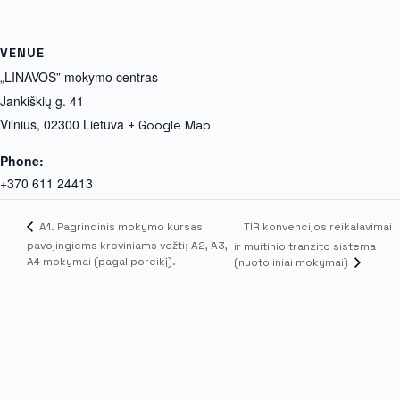
VENUE
„LINAVOS” mokymo centras
Jankiškių g. 41
Vilnius
,
02300
Lietuva
+ Google Map
Phone:
+370 611 24413
TIR konvencijos reikalavimai
A1. Pagrindinis mokymo kursas
pavojingiems kroviniams vežti; A2, A3,
ir muitinio tranzito sistema
A4 mokymai (pagal poreikį).
(nuotoliniai mokymai)