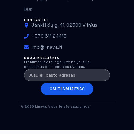
DUK
KONTAKTAI
Jankiškių g. 41, 02300 Vilnius
+370 611 24413
lmc@linava.lt
NAUJIENLAIŠKIS
Prenumeruokite ir gaukite naujausius
pasiūlymus bei logistikos įžvalgas.
GAUTI NAUJIENAS
© 2026 Linava. Visos teisės saugomos.