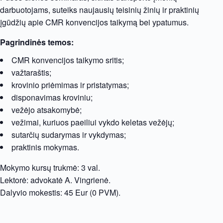
darbuotojams, suteiks naujausių teisinių žinių ir praktinių
įgūdžių apie CMR konvencijos taikymą bei ypatumus.
Pagrindinės temos:
CMR konvencijos taikymo sritis;
važtaraštis;
krovinio priėmimas ir pristatymas;
disponavimas kroviniu;
vežėjo atsakomybė;
vežimai, kuriuos paeiliui vykdo keletas vežėjų;
sutarčių sudarymas ir vykdymas;
praktinis mokymas.
Mokymo kursų trukmė: 3 val.
Lektorė: advokatė A. Vingrienė.
Dalyvio mokestis: 45 Eur (0 PVM).