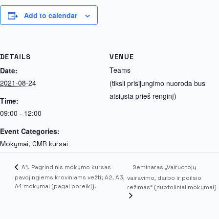
Add to calendar
DETAILS
VENUE
Teams
Date:
2021-08-24
(tiksli prisijungimo nuoroda bus
atsiųsta prieš renginį)
Time:
09:00 - 12:00
Event Categories:
,
Mokymai
CMR kursai
Seminaras „Vairuotojų
A1. Pagrindinis mokymo kursas
pavojingiems kroviniams vežti; A2, A3,
vairavimo, darbo ir poilsio
A4 mokymai (pagal poreikį).
režimas“ (nuotoliniai mokymai)