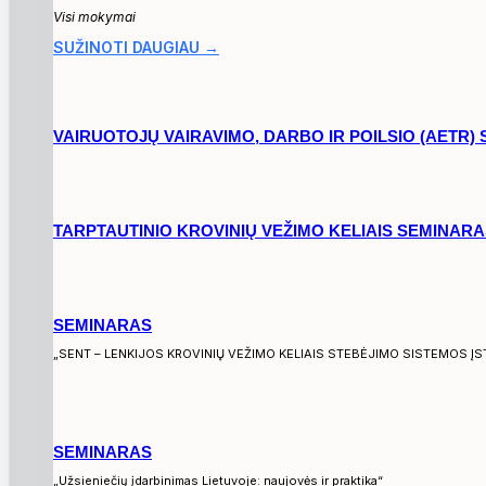
Visi mokymai
SUŽINOTI DAUGIAU →
VAIRUOTOJŲ VAIRAVIMO, DARBO IR POILSIO (AETR)
TARPTAUTINIO KROVINIŲ VEŽIMO KELIAIS SEMINARA
SEMINARAS
„SENT – LENKIJOS KROVINIŲ VEŽIMO KELIAIS STEBĖJIMO SISTEMOS Į
SEMINARAS
„Užsieniečių įdarbinimas Lietuvoje: naujovės ir praktika“