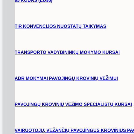
95 KODAS (EU95)
TIR KONVENCIJOS NUOSTATŲ TAIKYMAS
TRANSPORTO VADYBININKŲ MOKYMO KURSAI
ADR MOKYMAI PAVOJINGŲ KROVINIŲ VEŽIMUI
PAVOJINGŲ KROVINIŲ VEŽIMO SPECIALISTŲ KURSAI
VAIRUOTOJŲ, VEŽANČIŲ PAVOJINGUS KROVINIUS PAGA