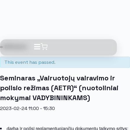
« All Events
This event has passed.
Seminaras „Vairuotojų vairavimo ir
poilsio režimas (AETR)“ (nuotoliniai
mokymai VADYBININKAMS)
2023-02-24 11:00
-
15:30
darbą ir poilsį reglamentuojančių dokumentų taikymo sritys;