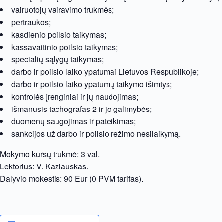
vairuotojų vairavimo trukmės;
pertraukos;
kasdienio poilsio taikymas;
kassavaitinio poilsio taikymas;
specialių sąlygų taikymas;
darbo ir poilsio laiko ypatumai Lietuvos Respublikoje;
darbo ir poilsio laiko ypatumų taikymo išimtys;
kontrolės įrenginiai ir jų naudojimas;
išmanusis tachografas 2 ir jo galimybės;
duomenų saugojimas ir pateikimas;
sankcijos už darbo ir poilsio režimo nesilaikymą.
Mokymo kursų trukmė: 3 val.
Lektorius: V. Kazlauskas.
Dalyvio mokestis: 90 Eur (0 PVM tarifas).