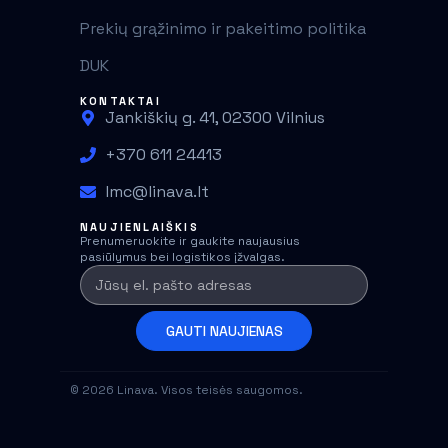
Prekių grąžinimo ir pakeitimo politika
DUK
KONTAKTAI
Jankiškių g. 41, 02300 Vilnius
+370 611 24413
lmc@linava.lt
NAUJIENLAIŠKIS
Prenumeruokite ir gaukite naujausius
pasiūlymus bei logistikos įžvalgas.
GAUTI NAUJIENAS
© 2026 Linava. Visos teisės saugomos.