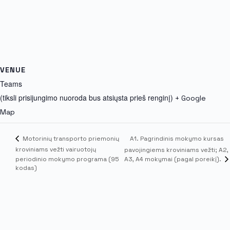
VENUE
Teams
(tiksli prisijungimo nuoroda bus atsiųsta prieš renginį)
+ Google
Map
A1. Pagrindinis mokymo kursas
Motorinių transporto priemonių
kroviniams vežti vairuotojų
pavojingiems kroviniams vežti; A2,
A3, A4 mokymai (pagal poreikį).
periodinio mokymo programa (95
kodas)