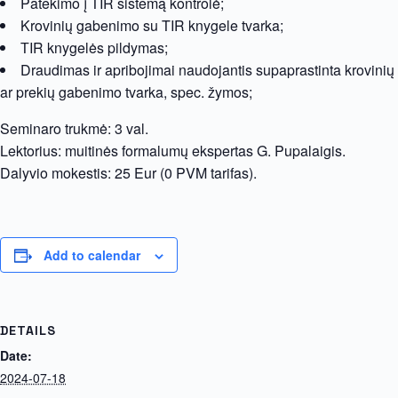
Patekimo į TIR sistemą kontrolė;
Krovinių gabenimo su TIR knygele tvarka;
ТIR knygelės pildymas;
Draudimas ir apribojimai naudojantis supaprastinta krovinių
ar prekių gabenimo tvarka, spec. žymos;
Seminaro trukmė: 3 val.
Lektorius: muitinės formalumų ekspertas G. Pupalaigis.
Dalyvio mokestis: 25 Eur (0 PVM tarifas).
Add to calendar
DETAILS
Date:
2024-07-18