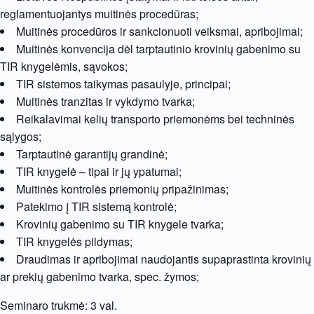
reglamentuojantys muitinės procedūras;
Muitinės procedūros ir sankcionuoti veiksmai, apribojimai;
Muitinės konvencija dėl tarptautinio krovinių gabenimo su
TIR knygelėmis, sąvokos;
TIR sistemos taikymas pasaulyje, principai;
Muitinės tranzitas ir vykdymo tvarka;
Reikalavimai kelių transporto priemonėms bei techninės
sąlygos;
Tarptautinė garantijų grandinė;
TIR knygelė – tipai ir jų ypatumai;
Muitinės kontrolės priemonių pripažinimas;
Patekimo į TIR sistemą kontrolė;
Krovinių gabenimo su TIR knygele tvarka;
ТIR knygelės pildymas;
Draudimas ir apribojimai naudojantis supaprastinta krovinių
ar prekių gabenimo tvarka, spec. žymos;
Seminaro trukmė: 3 val.