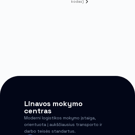
kodas)
Linavos mokymo
centras
Moderni logistikos mokymo įstaiga,
orientuota į aukščiausius transporto ir
darbo teisės standartus.