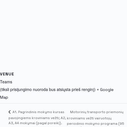
VENUE
Teams
(tiksli prisijungimo nuoroda bus atsiųsta prieš renginį)
+ Google
Map
Motorinių transporto priemonių
A1. Pagrindinis mokymo kursas
pavojingiems kroviniams vežti; A2,
kroviniams vežti vairuotojų
A3, A4 mokymai (pagal poreikį).
periodinio mokymo programa (95