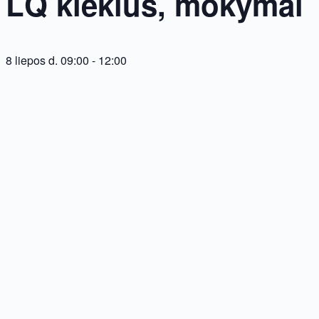
LQ kiekius, mokymai
8 liepos d. 09:00
-
12:00