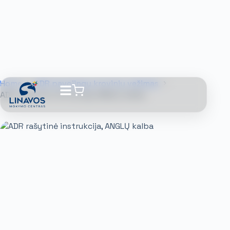
Home
ADR pavojingų krovinių vežimas
ADR rašytinė instrukcija, ANGLŲ kalba