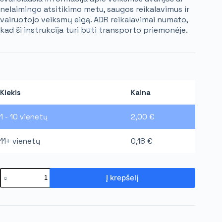
nelaimingo atsitikimo metu, saugos reikalavimus ir
vairuotojo veiksmų eigą. ADR reikalavimai numato,
kad ši instrukcija turi būti transporto priemonėje.
Kiekis
Kaina
1 - 10
vienetų
2,00
€
11+ vienetų
0,18
€
Į krepšelį