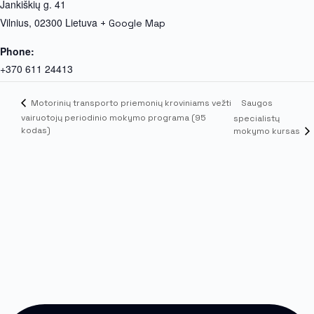
Jankiškių g. 41
Vilnius
,
02300
Lietuva
+ Google Map
Phone:
+370 611 24413
Saugos
Motorinių transporto priemonių kroviniams vežti
vairuotojų periodinio mokymo programa (95
specialistų
kodas)
mokymo kursas