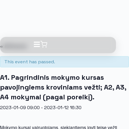
« All Events
This event has passed.
A1. Pagrindinis mokymo kursas
pavojingiems kroviniams vežti; A2, A3,
A4 mokymai (pagal poreikį).
2023-01-09 09:00
-
2023-01-12 16:30
Mokymo kursai vairuotojams, siekiantiems įgyti teisę vežti