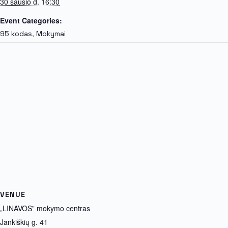
30 sausio d. 16:30
Event Categories:
,
95 kodas
Mokymai
VENUE
„LINAVOS” mokymo centras
Jankiškių g. 41