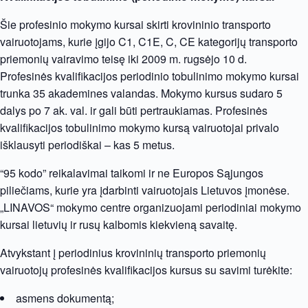
Šie profesinio mokymo kursai skirti krovininio transporto
vairuotojams, kurie įgijo C1, C1E, C, CE kategorijų transporto
priemonių vairavimo teisę iki 2009 m. rugsėjo 10 d.
Profesinės kvalifikacijos periodinio tobulinimo mokymo kursai
trunka 35 akademines valandas. Mokymo kursus sudaro 5
dalys po 7 ak. val. ir gali būti pertraukiamas. Profesinės
kvalifikacijos tobulinimo mokymo kursą vairuotojai privalo
išklausyti periodiškai – kas 5 metus.
“95 kodo” reikalavimai taikomi ir ne Europos Sąjungos
piliečiams, kurie yra įdarbinti vairuotojais Lietuvos įmonėse.
„LINAVOS“ mokymo centre organizuojami periodiniai mokymo
kursai lietuvių ir rusų kalbomis kiekvieną savaitę.
Atvykstant į periodinius krovininių transporto priemonių
vairuotojų profesinės kvalifikacijos kursus su savimi turėkite:
asmens dokumentą;