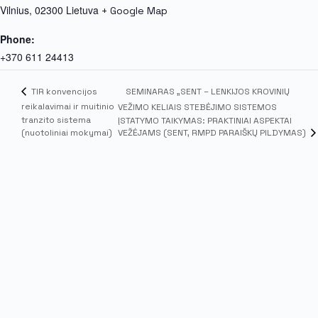
Vilnius
,
02300
Lietuva
+ Google Map
Phone:
+370 611 24413
SEMINARAS „SENT – LENKIJOS KROVINIŲ
TIR konvencijos
reikalavimai ir muitinio
VEŽIMO KELIAIS STEBĖJIMO SISTEMOS
tranzito sistema
ĮSTATYMO TAIKYMAS: PRAKTINIAI ASPEKTAI
VEŽĖJAMS (SENT, RMPD PARAIŠKŲ PILDYMAS)
(nuotoliniai mokymai)