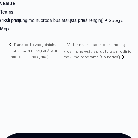
VENUE
Teams
(tiksli prisijungimo nuoroda bus atsiųsta prieš renginį)
+ Google
Map
Motorinių transporto priemonių
Transporto vadybininkų
mokymai KELEIVIŲ VEŽIMUI
kroviniams vežti vairuotojų periodinio
(nuotoliniai mokymai)
mokymo programa (95 kodas)