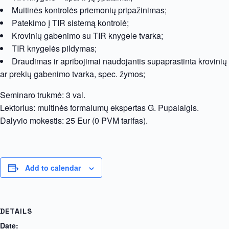
Muitinės kontrolės priemonių pripažinimas;
Patekimo į TIR sistemą kontrolė;
Krovinių gabenimo su TIR knygele tvarka;
ТIR knygelės pildymas;
Draudimas ir apribojimai naudojantis supaprastinta krovinių
ar prekių gabenimo tvarka, spec. žymos;
Seminaro trukmė: 3 val.
Lektorius: muitinės formalumų ekspertas G. Pupalaigis.
Dalyvio mokestis: 25 Eur (0 PVM tarifas).
Add to calendar
DETAILS
Date: