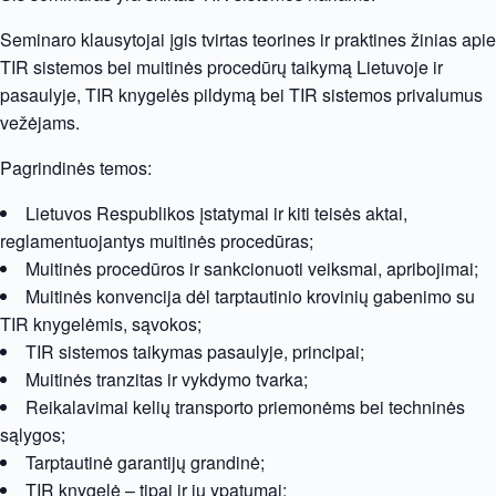
Seminaro klausytojai įgis tvirtas teorines ir praktines žinias apie
TIR sistemos bei muitinės procedūrų taikymą Lietuvoje ir
pasaulyje, TIR knygelės pildymą bei TIR sistemos privalumus
vežėjams.
Pagrindinės temos:
Lietuvos Respublikos įstatymai ir kiti teisės aktai,
reglamentuojantys muitinės procedūras;
Muitinės procedūros ir sankcionuoti veiksmai, apribojimai;
Muitinės konvencija dėl tarptautinio krovinių gabenimo su
TIR knygelėmis, sąvokos;
TIR sistemos taikymas pasaulyje, principai;
Muitinės tranzitas ir vykdymo tvarka;
Reikalavimai kelių transporto priemonėms bei techninės
sąlygos;
Tarptautinė garantijų grandinė;
TIR knygelė – tipai ir jų ypatumai;