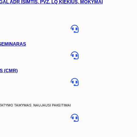
L ADR IŠIMTIS, PVZ. LQ KIEKIUS, MOKYMAI
 SEMINARAS
S (CMR)
STATYMO TAIKYMAS. NAUJAUSI PAKEITIMAI