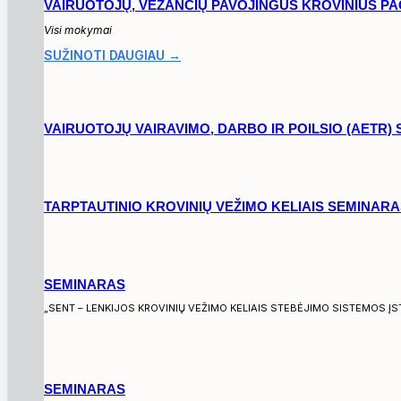
VAIRUOTOJŲ, VEŽANČIŲ PAVOJINGUS KROVINIUS PAGA
Visi mokymai
SUŽINOTI DAUGIAU →
VAIRUOTOJŲ VAIRAVIMO, DARBO IR POILSIO (AETR)
TARPTAUTINIO KROVINIŲ VEŽIMO KELIAIS SEMINARA
SEMINARAS
„SENT – LENKIJOS KROVINIŲ VEŽIMO KELIAIS STEBĖJIMO SISTEMOS Į
SEMINARAS