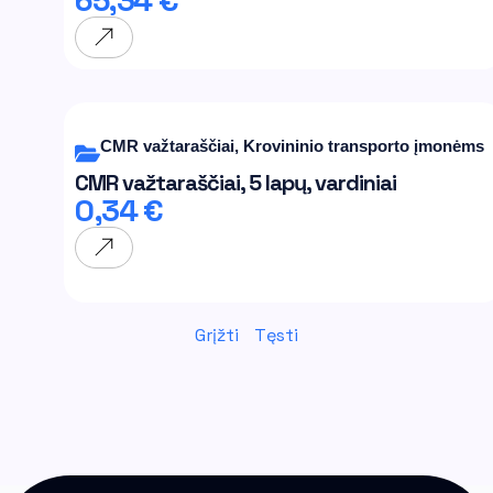
65,34
€
CMR važtaraščiai
,
Krovininio transporto įmonėms
CMR važtaraščiai, 5 lapų, vardiniai
0,34
€
Grįžti
Tęsti