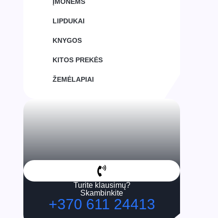
ĮMONĖMS
LIPDUKAI
KNYGOS
KITOS PREKĖS
ŽEMĖLAPIAI
Turite klausimų?
Skambinkite
+370 611 24413