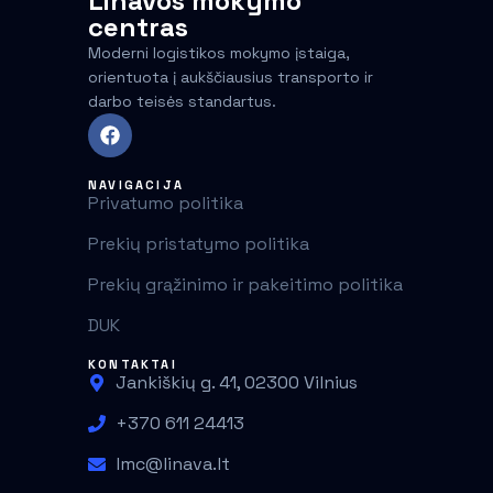
Linavos mokymo
centras
Moderni logistikos mokymo įstaiga,
orientuota į aukščiausius transporto ir
darbo teisės standartus.
NAVIGACIJA
Privatumo politika
Prekių pristatymo politika
Prekių grąžinimo ir pakeitimo politika
DUK
KONTAKTAI
Jankiškių g. 41, 02300 Vilnius
+370 611 24413
lmc@linava.lt