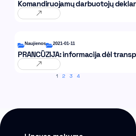
Komandiruojamų darbuotojų deklara
Naujienos
2021-01-11
PRANCŪZIJA: informacija dėl transp
1
2
3
4